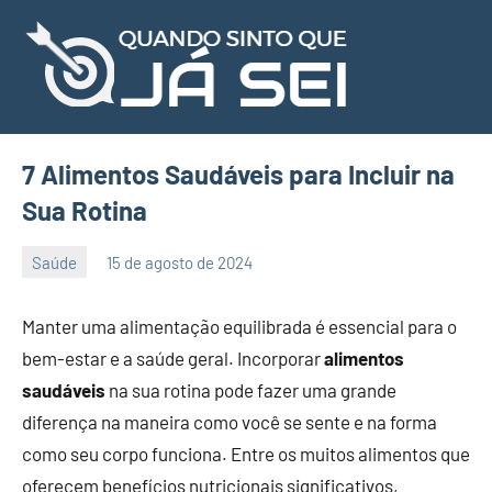
Pular
para
o
Já
Fique
conteúdo
atualizado
Sei
e
saiba
7 Alimentos Saudáveis para Incluir na
de
Sua Rotina
tudo!
Saúde
15 de agosto de 2024
quandosintoquejasei.com.br
Nenhum
Comentário
Manter uma alimentação equilibrada é essencial para o
bem-estar e a saúde geral. Incorporar
alimentos
saudáveis
na sua rotina pode fazer uma grande
diferença na maneira como você se sente e na forma
como seu corpo funciona. Entre os muitos alimentos que
oferecem benefícios nutricionais significativos,